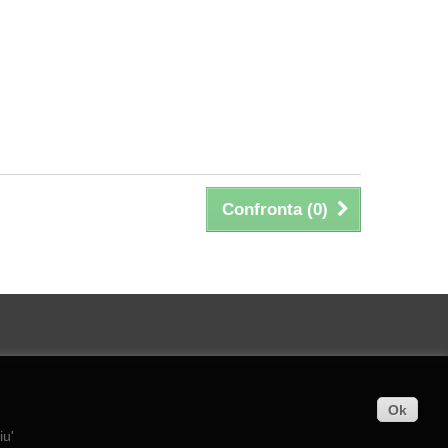
Confronta (
0
)
Ok
iu'